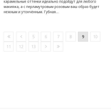
карамельные оттенки идеально подойдут для любого
макияжа, а с перламутровым розовым ваш образ будет
нежным и утончённым. Губная…
5
6
7
8
9
10
11
12
13