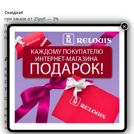
Скидки!
при заказе от 25руб — 3%
при заказе от 50руб — 5%
×
при заказе от 80руб — 7%
при заказе от 250руб — 10% (на неакционные товары)
Доставка осуществляется только в рабочие дни
Курьером ООО «Автолайтэкспресс» на дом или до
ближайшего к вам отделения РУП «Белпочта» или до ПВЗ
ООО «Автолайтэкспресс»
(Подробнее о порядке и
условиях доставки)
Оплата:
Наличными денежными средствами или банковской
картой курьеру при доставке или при получении в
отделении РУП «Белпочта» или ПВЗ ООО
«Автолайтэкспресс»
(подробнее)