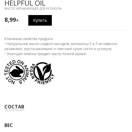
HELPFUL OIL
МАСЛО УВЛАЖНЯЮЩЕЕ ДЛЯ КУТИКУЛЫ
8,99
Купить
P.
Ключевые свойства продукта:
• Натуральное масло сладкого миндаля, витамины Е и F мгновенно
увлажняют, восстанавливают и смягчают сухие ногти и кутикулу.
• Эссенция лимона придает маслу тонкий аромат.
СОСТАВ
ВЕС