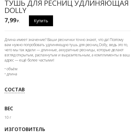
ТУШЬ ДЛЯ РЕСНИЦ УДЛИНЯЮЩАЯ
DOLLY
7,99
Купить
P.
Длина имеет значение? Ваши реснички точно знают, что да! Поэтому
вам нужно попробовать удлиняющую тушь для ресниц Dolly, ведь это то,
чего мы так ждали — длинные, аккуратные ресницы, которые делают
взгляд открытым, распахнутым и выразительным, а комплименты в ваш
адрес — ещё более частыми!
• объём
• длина
СОСТАВ
ВЕС
10 г
ИЗГОТОВИТЕЛЬ