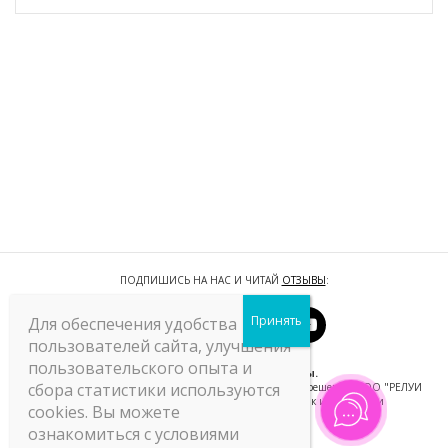
ПОДПИШИСЬ НА НАС И ЧИТАЙ
ОТЗЫВЫ
:
Для обеспечения удобства
пользователей сайта, улучшения
пользовательского опыта и
© Relouis. Все права защищены.
сбора статистики используются
Любое использование материалов допустимо только с разрешения ООО "РЕЛУИ
БЕЛ" или с указанием прямой ссылки на источник информации
cookies. Вы можете
ознакомиться с условиями
Интернет-магазин "relouis.by"