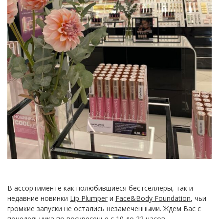
В ассортименте как полюбившиеся бестселлеры, так и
недавние новинки
Lip Plumper
и
Face&Body Foundation
, чьи
громкие запуски не остались незамеченными. Ждем Вас с
понедельника по воскресенье с 10 до 22 часов.