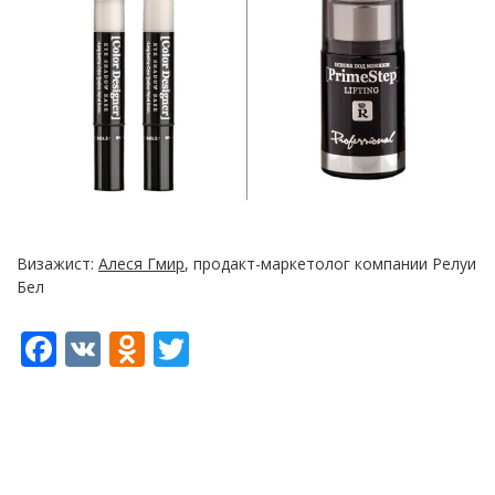
Визажист:
Алеся Гмир
, продакт-маркетолог компании Релуи
Бел
FACEBOOK
VK
ODNOKLASSNIKI
TWITTER